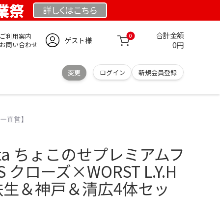
創業祭
詳しくは
こちら
合計金額
ご利用案内
0
ゲスト様
0円
お問い合わせ
変更
ログイン
新規会員登録
ーカー直営】
omata ちょこのせプレミアムフ
S クローズ×WORST L.Y.H
＆鉄生＆神戸＆清広4体セッ