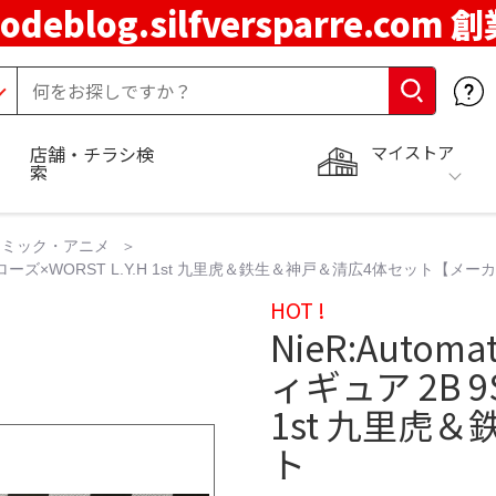
codeblog.silfversparre.com 
マイストア
店舗・チラシ検
索
コミック・アニメ
 クローズ×WORST L.Y.H 1st 九里虎＆鉄生＆神戸＆清広4体セット【メ
HOT !
NieR:Aut
ィギュア 2B 9
1st 九里虎
ト