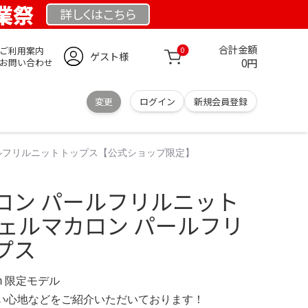
創業祭
詳しくは
こちら
合計金額
ご利用案内
0
ゲスト様
0円
お問い合わせ
変更
ログイン
新規会員登録
ールフリルニットトップス【公式ショップ限定】
ロン パールフリルニット
シェルマカロン パールフリ
プス
.com 限定モデル
の使い心地などをご紹介いただいております！