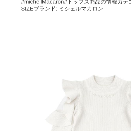
#michellMacaron#トップス商品の情
SIZEブランド: ミシェルマカロン