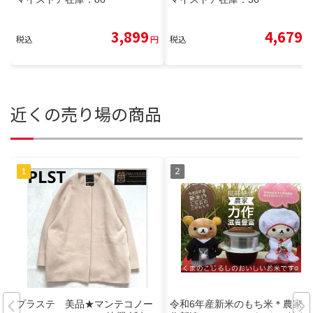
3,899
4,679
税込
円
税込
円
近くの売り場の商品
プラステ 美品★マンテコノー
令和6年産新米のもち米＊農家力