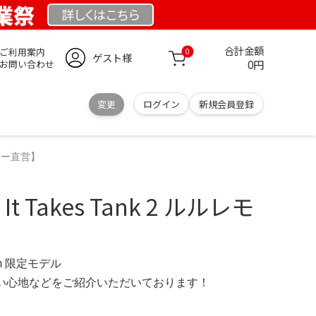
創業祭
詳しくは
こちら
合計金額
ご利用案内
0
ゲスト様
0円
お問い合わせ
変更
ログイン
新規会員登録
ーカー直営】
It Takes Tank 2 ルルレモ
.com 限定モデル
の使い心地などをご紹介いただいております！