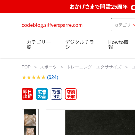
おかげさまで開設25周年
codeblog.silfversparre.com
カテゴリ一
デジタルチラ
Howto情
覧
シ
報
TOP
スポーツ
トレーニング・エクササイズ
(624)