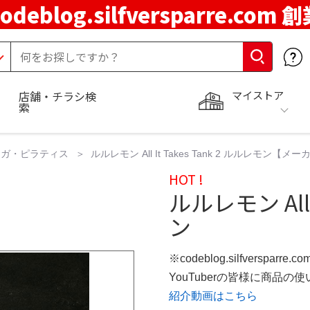
codeblog.silfversparre.com 
マイストア
店舗・チラシ検
索
ヨガ・ピラティス
ルルレモン All It Takes Tank 2 ルルレモン【メ
HOT !
ルルレモン All 
ン
※codeblog.silfversparre
YouTuberの皆様に商品
紹介動画はこちら