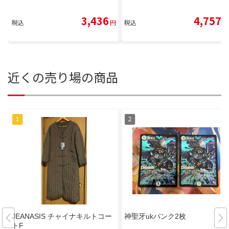
3,436
4,757
税込
円
税込
円
近くの売り場の商品
JEANASIS チャイナキルトコー
神聖牙ukパンク2枚
トF