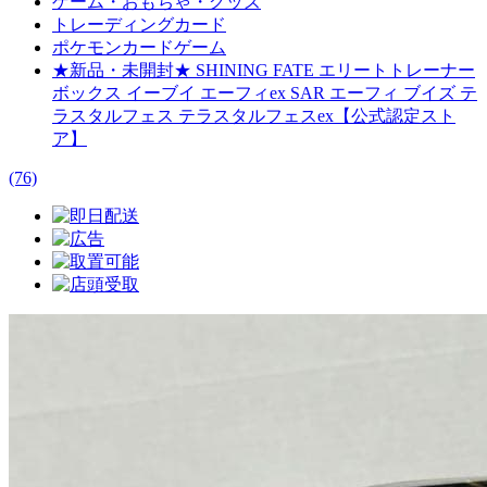
ゲーム・おもちゃ・グッズ
トレーディングカード
ポケモンカードゲーム
★新品・未開封★ SHINING FATE エリートトレーナー
ボックス イーブイ エーフィex SAR エーフィ ブイズ テ
ラスタルフェス テラスタルフェスex【公式認定スト
ア】
(76)