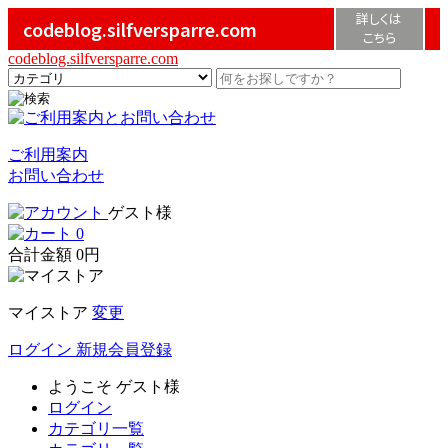
詳しくは
codeblog.silfversparre.com
こちら
codeblog.silfversparre.com
ご利用案内
お問い合わせ
ゲスト様
0
合計金額
0円
マイストア
変更
ログイン
新規会員登録
ようこそ
ゲスト様
ログイン
カテゴリ一覧