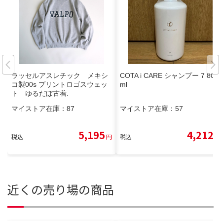
ラッセルアスレチック メキシ
COTA i CARE シャンプー 7 800
コ製00s プリントロゴスウェッ
ml
ト ゆるだぼ古着.
マイストア在庫：
87
マイストア在庫：
57
5,195
4,212
税込
円
税込
円
近くの売り場の商品