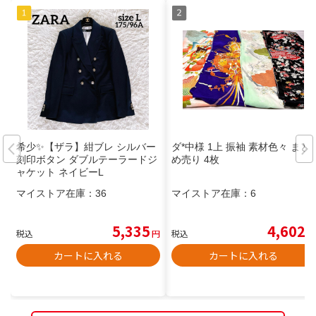
希少✨【ザラ】紺ブレ シルバー
ダ*中様 1上 振袖 素材色々 まと
刻印ボタン ダブルテーラードジ
め売り 4枚
ャケット ネイビーL
マイストア在庫：
36
マイストア在庫：
6
5,335
4,602
税込
円
税込
円
カートに入れる
カートに入れる