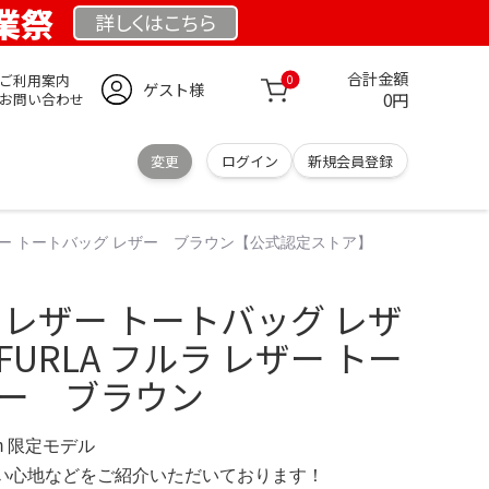
創業祭
詳しくは
こちら
合計金額
ご利用案内
0
ゲスト様
0円
お問い合わせ
変更
ログイン
新規会員登録
 レザー トートバッグ レザー ブラウン【公式認定ストア】
ラ レザー トートバッグ レザ
URLA フルラ レザー トー
ザー ブラウン
.com 限定モデル
の使い心地などをご紹介いただいております！