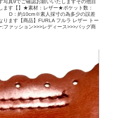
す写真9でご確認お願いいたしますその他目
します【】★素材：レザー★ポケット数：
 D：約10cm※素人採寸の為多少の誤差
す【商品】FURLA フルラ レザー トー
リー:ファッション>>>レディース>>>バッグ商