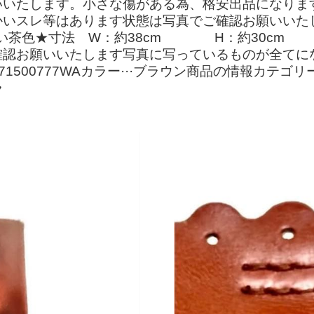
いいたします。小さな傷がある為、格安出品になりま
かいスレ等はあります状態は写真でご確認お願いいた
明るい茶色★寸法 W：約38cm H：約30cm
お願いいたします写真に写っているものが全てになりま
771500777WAカラー···ブラウン商品の情報カテゴ
ラ