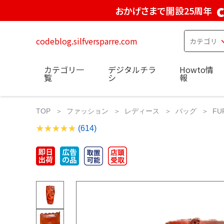
おかげさまで開設25周年
codeblog.silfversparre.com
カテゴリ一
デジタルチラ
Howto情
覧
シ
報
TOP
ファッション
レディース
バッグ
F
(614)