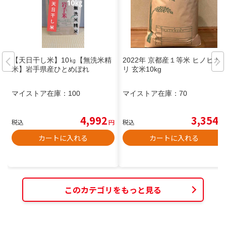
【天日干し米】10㎏【無洗米精
2022年 京都産１等米 ヒノヒカ
米】岩手県産ひとめぼれ
リ 玄米10kg
マイストア在庫：
100
マイストア在庫：
70
4,992
3,354
税込
円
税込
円
カートに入れる
カートに入れる
このカテゴリをもっと見る