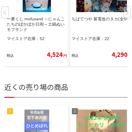
一番くじ mofusand ～にゃんこ
ちばてつや 紫電改のタカ(全5巻)
たちのぽかぽか日和～土鍋ぬい
モフサンド
マイストア在庫：
52
マイストア在庫：
22
4,524
4,290
税込
円
税込
円
近くの売り場の商品