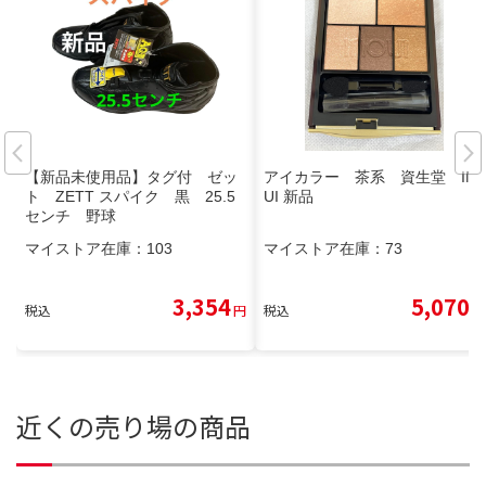
【新品未使用品】タグ付 ゼッ
アイカラー 茶系 資生堂 IN
ト ZETT スパイク 黒 25.5
UI 新品
センチ 野球
マイストア在庫：
103
マイストア在庫：
73
3,354
5,070
税込
円
税込
円
近くの売り場の商品