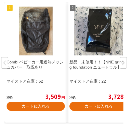
Combi ベビーカー用遮熱メッシ
新品 未使用！！【NNE grindin
ュカバー 取説あり
g foundation ニュートラル】
マイストア在庫：
52
マイストア在庫：
22
3,509
3,728
税込
円
税込
円
カートに入れる
カートに入れる