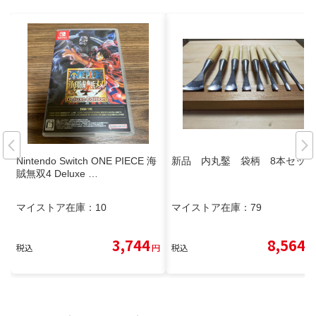
Nintendo Switch ONE PIECE 海
新品 内丸鑿 袋柄 8本セット
賊無双4 Deluxe …
マイストア在庫：
10
マイストア在庫：
79
3,744
8,564
税込
円
税込
円