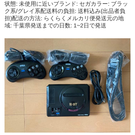
状態: 未使用に近いブランド: セガカラー: ブラッ
ク系/グレイ系配送料の負担: 送料込み(出品者負
担)配送の方法: らくらくメルカリ便発送元の地
域: 千葉県発送までの日数: 1~2日で発送