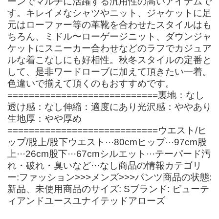
ーンでマルチに活躍する汎用性の高いアイテムで
す。キレイメなシャツやニット、ジャケットに足
元はローファー等の革靴を合わせたスタイルはも
ちろん、ミドル〜ローゲージニット、ダウンジャ
ケットにスニーカー合わせなどのラフでカジュア
ルな着こなしにも好相性。秋冬スタイルの定番と
して、是非ワードローブに加えて頂きたい一着。
色違いで揃えて頂くのもおすすめです。
============================裏地：なし
透け感：なし伸縮：適度にあり光沢感：ややあり
生地厚：やや厚め
============================ウエスト/ヒ
ップ/股上/股下ウエスト···80cmヒップ···97cm股
上···26cm股下···67cmシルエット···テーパード汚
れ・破れ・臭いなど···なし商品の情報カテゴリ
ー:ファッション>>>メンズ>>>パンツ商品の状態:
新品、未使用商品のサイズ: Sブランド: ビューテ
ィアンドユースユナイテッドアローズ