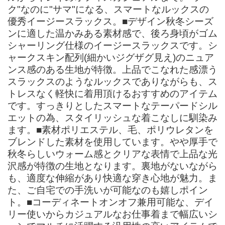
ク"なのに"サマ"になる、スマートなルックスの
優秀イージースラックス。■デザイン秋冬シーズ
ンに適した温かみある素材感で、後ろ身頃がゴム
シャーリング仕様のイージースラックスです。シ
ャークスキン配列(細かいジグザグ見え)のニュア
ンス感のある生地が特徴。上品でこなれた感漂う
スラックスのようなルックスでありながらも、ス
トレスなく軽快に着用頂けるおすすめのアイテム
です。すっきりとしたスマートなテーパードシル
エットの為、スタイリッシュな着こなしに馴染み
ます。■素材ポリエステル、毛、ポリウレタンを
ブレンドした素材を使用しています。やや厚手で
秋冬らしいウォーム感とクリアな表情で上品な光
沢感が特徴の生地となります。裏地がないながら
も、適度な伸縮があり快適な穿き心地が魅力。ま
た、ご自宅での手洗いが可能なのも嬉しポイン
ト。■コーディネートオンオフ兼用可能な、デイ
リー使いからカジュアルなお仕事着まで幅広いシ