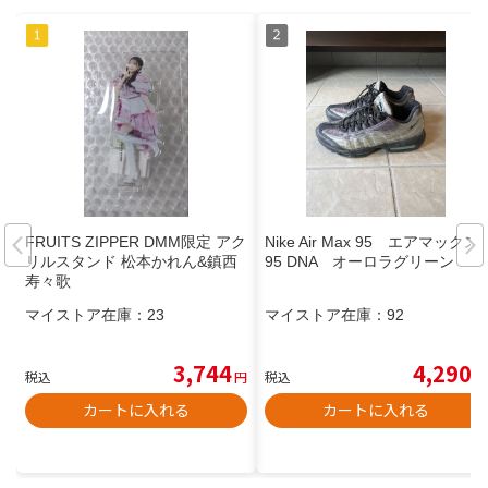
FRUITS ZIPPER DMM限定 アク
Nike Air Max 95 エアマックス
リルスタンド 松本かれん&鎮西
95 DNA オーロラグリーン
寿々歌
マイストア在庫：
23
マイストア在庫：
92
3,744
4,290
税込
円
税込
円
カートに入れる
カートに入れる